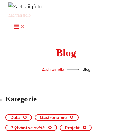
Přeskočit
na
Zachraň jídlo
obsah
Blog
-
Zachraň jídlo
Blog
Kategorie
Data
Gastronomie
Plýtvání ve světě
Projekt