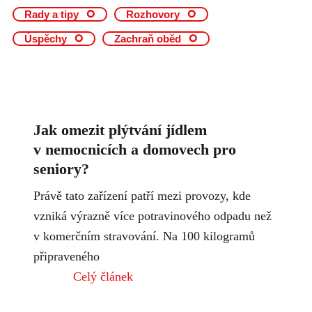
Rady a tipy
Rozhovory
Úspěchy
Zachraň oběd
Page
Page
Page
Page
Jak omezit plýtvání jídlem
v nemocnicích a domovech pro
seniory?
Právě tato zařízení patří mezi provozy, kde
vzniká výrazně více potravinového odpadu než
v komerčním stravování. Na 100 kilogramů
připraveného
Celý článek