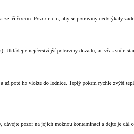
si ze tří čtvrtin. Pozor na to, aby se potraviny nedotýkaly za
ven). Ukládejte nejčerstvější potraviny dozadu, ať včas sníte st
 a až poté ho vložte do lednice. Teplý pokrm rychle zvýší teplo
 dávejte pozor na jejich možnou kontaminaci a dejte je dál o