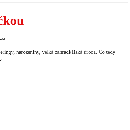
ičkou
kou
teringy, narozeniny, velká zahrádkářská úroda. Co tedy
?