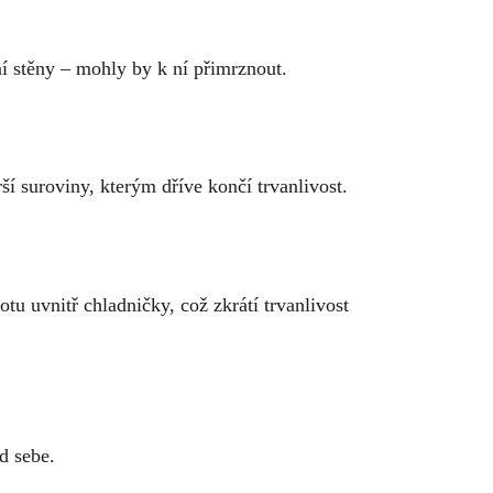
dní stěny – mohly by k ní přimrznout.
arší suroviny, kterým dříve končí trvanlivost.
tu uvnitř chladničky, což zkrátí trvanlivost
d sebe.