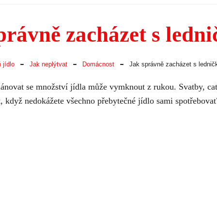
právně zacházet s ledn
-
-
-
 jídlo
Jak neplýtvat
Domácnost
Jak správně zacházet s lednič
plánovat se množství jídla může vymknout z rukou. Svatby, ca
t, když nedokážete všechno přebytečné jídlo sami spotřebovat