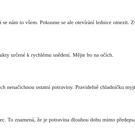
á se nám to všem. Pokusme se ale otevírání lednice omezit. Z
ukty určené k rychlému snědení. Mějte ho na očích.
ich nenačichnou ostatní potraviny. Pravidelně chladničku myjte,
zec. To znamená, že je potravina dlouhou dobu mimo předepsano