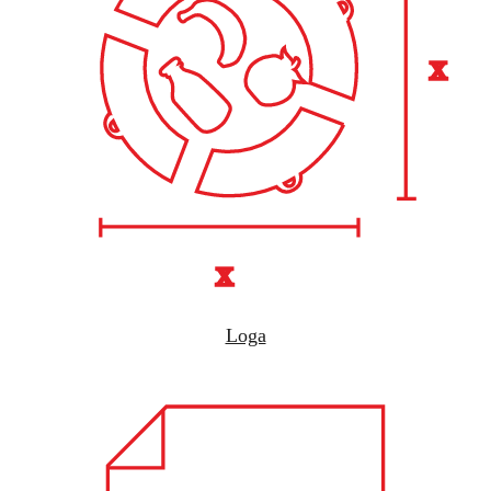
x
x
Loga