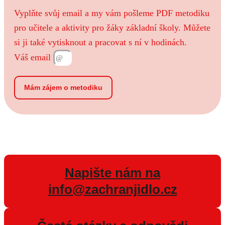
Vyplňte svůj email a my vám pošleme PDF metodiku
pro učitele a aktivity pro žáky základní školy
. Můžete
si ji také vytisknout a pracovat s ní v hodinách.
Váš email
Mám zájem o metodiku
Napište nám na
info@zachranjidlo.cz