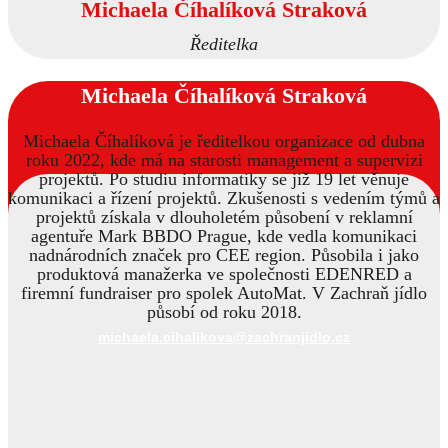
Michaela Číhalíková Straková
Ředitelka
Michaela Číhalíková Straková
Michaela Číhalíková je ředitelkou organizace od dubna
roku 2022, kde má na starosti management a supervizi
projektů. Po studiu informatiky se již 19 let věnuje
komunikaci a řízení projektů. Zkušenosti s vedením týmů a
projektů získala v dlouholetém působení v reklamní
agentuře Mark BBDO Prague, kde vedla komunikaci
nadnárodních značek pro CEE region. Působila i jako
produktová manažerka ve společnosti EDENRED a
firemní fundraiser pro spolek AutoMat. V Zachraň jídlo
působí od roku 2018.
michaela.cihalikova@zachranjidlo.cz