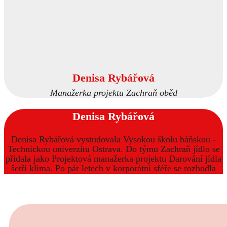
Denisa Rybářová
Manažerka projektu Zachraň oběd
Denisa Rybářová
Denisa Rybářová vystudovala Vysokou školu báňskou -
Technickou univerzitu Ostrava. Do týmu Zachraň jídlo se
přidala jako Projektová manažerka projektu Darování jídla
šetří klima. Po pár letech v korporátní sféře se rozhodla
věnovat i práci v neziskovém sektoru. Spolu-vytvořila
jednotný metodický pokyn k darování pokrmů a projekt
převedla do praxe pod názvem Zachraň oběd. Momentálně
se stará jak o zapojování jídelen a charit do projektu, tak o
vývoj mobilní aplikace, která darování usnadní.