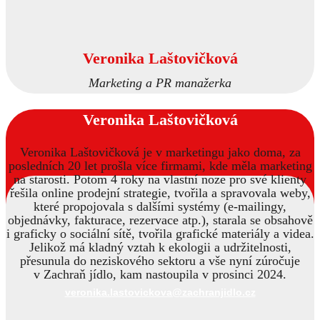
Veronika Laštovičková
Marketing a PR manažerka
Veronika Laštovičková
Veronika Laštovičková je v marketingu jako doma, za
posledních 20 let prošla více firmami, kde měla marketing
na starosti. Potom 4 roky na vlastní noze pro své klienty
řešila online prodejní strategie, tvořila a spravovala weby,
které propojovala s dalšími systémy (e-mailingy,
objednávky, fakturace, rezervace atp.), starala se obsahově
i graficky o sociální sítě, tvořila grafické materiály a videa.
Jelikož má kladný vztah k ekologii a udržitelnosti,
přesunula do neziskového sektoru a vše nyní zúročuje
v Zachraň jídlo, kam nastoupila v prosinci 2024.
veronika.lastovickova@zachranjidlo.cz