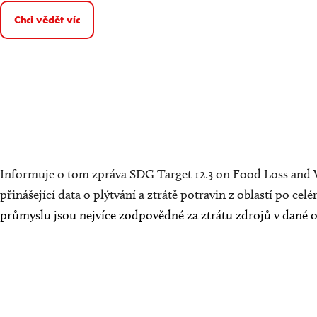
Chci vědět víc
Informuje o tom zpráva
SDG Target 12.3 on Food Loss and 
přinášející data o plýtvání a ztrátě potravin z oblastí po celé
průmyslu jsou nejvíce zodpovědné za ztrátu zdrojů v dané ob