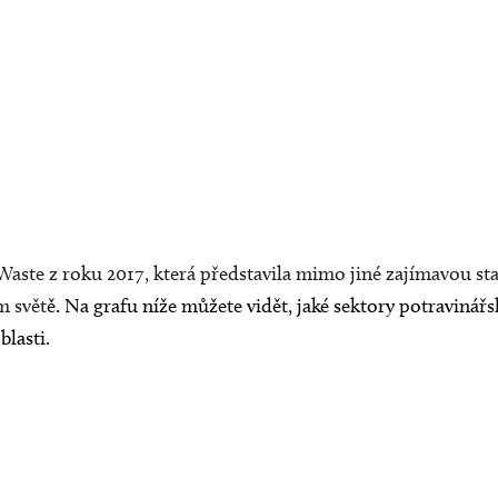
Waste
z roku 2017, která představila mimo jiné zajímavou sta
m svět
ě. Na grafu níže můžete vidět, jaké sektory potravinář
lasti.