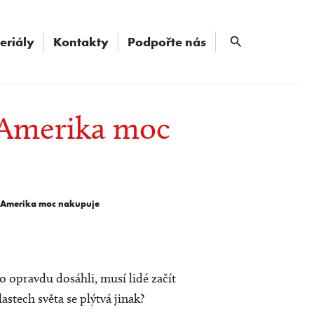
Hledat
eriály
Kontakty
Podpořte nás
i, Amerika moc
li, Amerika moc nakupuje
 opravdu dosáhli, musí lidé začít
astech světa se plýtvá jinak?