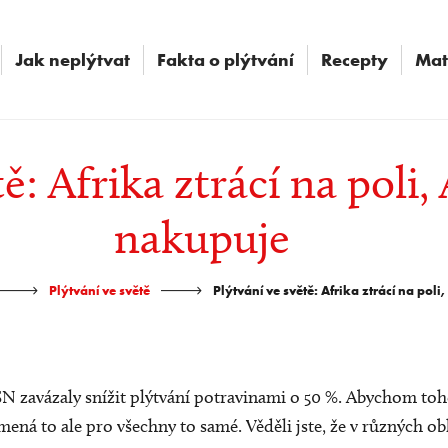
Jak neplýtvat
Fakta o plýtvání
Recepty
Mat
tě: Afrika ztrácí na pol
nakupuje
-
-
Plýtvání ve světě
Plýtvání ve světě: Afrika ztrácí na po
N zavázaly snížit plýtvání potravinami o 50 %. Abychom toho
ená to ale pro všechny to samé. Věděli jste, že v různých obl