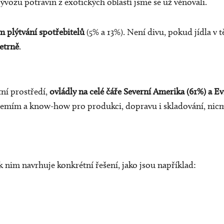
vozu potravin z exotických oblastí jsme se už
věnovali
.
 plýtvání spotřebitelů
(5% a 13%). Není divu, pokud jídla v 
šetrně
.
tní prostředí,
ovládly na celé čáře Severní Amerika (61%) a Ev
ázemím a know-how pro produkci, dopravu i skladování, nic
k nim navrhuje konkrétní řešení, jako jsou například: