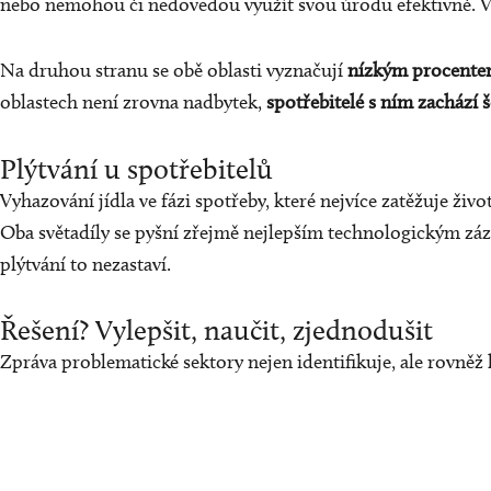
nebo nemohou či nedovedou využít svou úrodu efektivně. Vý
Na druhou stranu se obě oblasti vyznačují
nízkým procentem
oblastech není zrovna nadbytek,
spotřebitelé s ním zachází 
Plýtvání u spotřebitelů
Vyhazování jídla ve fázi spotřeby, které nejvíce zatěžuje živo
Oba světadíly se pyšní zřejmě nejlepším technologickým z
plýtvání to nezastaví.
Řešení? Vylepšit, naučit, zjednodušit
Zpráva problematické sektory nejen identifikuje, ale rovněž 