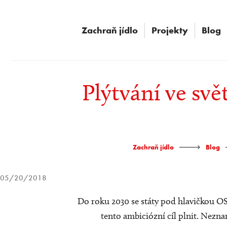
Přeskočit
na
Zachraň jídlo
Projekty
Blog
obsah
Plýtvání ve svě
-
Zachraň jídlo
Blog
05/20/2018
Do roku 2030 se státy pod hlavičkou OS
tento ambiciózní cíl plnit. Neznam