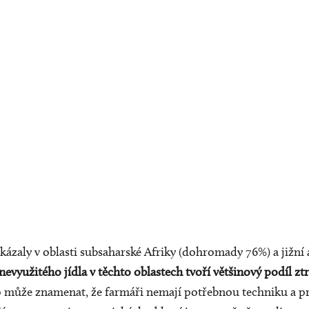
zaly v oblasti subsaharské Afriky (dohromady 76%) a jižní 
využitého jídla v těchto oblastech tvoří většinový podíl ztr
o může znamenat, že farmáři nemají potřebnou techniku a p