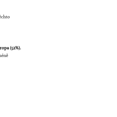
těchto
ropa (52%).
méně