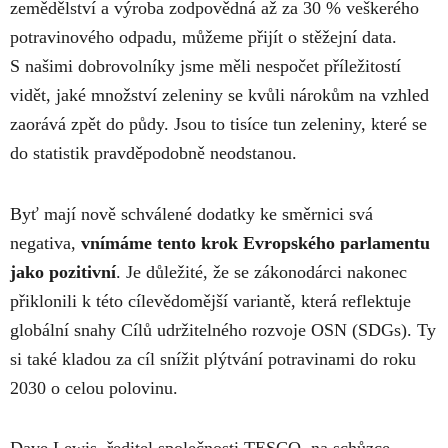
zemědělství a výroba zodpovědná až za 30 % veškerého
potravinového odpadu, můžeme přijít o stěžejní data.
S našimi dobrovolníky jsme měli nespočet příležitostí
vidět, jaké množství zeleniny se kvůli nárokům na vzhled
zaorává zpět do půdy. Jsou to tisíce tun zeleniny, které se
do statistik pravděpodobně neodstanou.
Byť mají nově schválené dodatky ke směrnici svá
negativa,
vnímáme tento krok Evropského parlamentu
jako pozitivní
. Je důležité, že se zákonodárci nakonec
přiklonili k této cílevědomější variantě, která reflektuje
globální snahy
Cílů udržitelného rozvoje OSN
(SDGs). Ty
si také kladou za cíl snížit plýtvání potravinami do roku
2030 o celou polovinu.