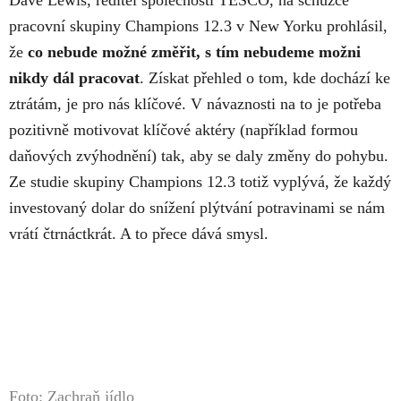
Dave Lewis, ředitel společnosti TESCO, na schůzce
pracovní skupiny Champions 12.3 v New Yorku prohlásil,
že
co nebude možné změřit, s tím nebudeme možni
nikdy dál pracovat
. Získat přehled o tom, kde dochází ke
ztrátám, je pro nás klíčové. V návaznosti na to je potřeba
pozitivně motivovat klíčové aktéry (například formou
daňových zvýhodnění) tak, aby se daly změny do pohybu.
Ze studie skupiny Champions 12.3 totiž vyplývá, že každý
investovaný dolar do snížení plýtvání potravinami se nám
vrátí čtrnáctkrát
. A to přece dává smysl.
Foto: Zachraň jídlo