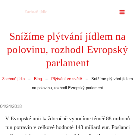
Přeskočit
Zachraň jídlo
na
obsah
Snížíme plýtvání jídlem na
polovinu, rozhodl Evropský
parlament
-
-
-
Zachraň jídlo
Blog
Plýtvání ve světě
Snížíme plýtvání jídlem
na polovinu, rozhodl Evropský parlament
04/24/2018
V Evropské unii každoročně vyhodíme téměř 88 milionů
tun potravin v celkové hodnotě 143 miliard eur. Poslanci