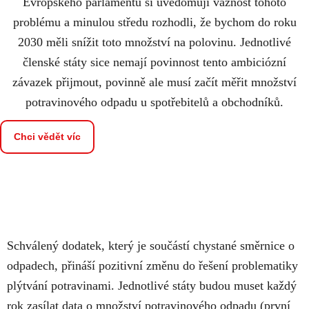
Evropského parlamentu si uvědomují vážnost tohoto
problému a minulou středu rozhodli, že bychom do roku
2030 měli snížit toto množství na polovinu. Jednotlivé
členské státy sice nemají povinnost tento ambiciózní
závazek přijmout, povinně ale musí začít měřit množství
potravinového odpadu u spotřebitelů a obchodníků.
Chci vědět víc
Schválený dodatek, který je součástí chystané směrnice o
odpadech, přináší pozitivní změnu do řešení problematiky
plýtvání potravinami. Jednotlivé státy budou muset každý
rok zasílat data o množství potravinového odpadu (první