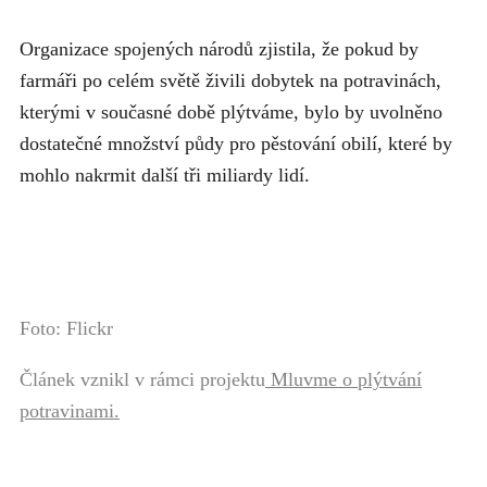
Organizace spojených národů zjistila, že pokud by
farmáři po celém světě živili dobytek na potravinách,
kterými v současné době plýtváme, bylo by uvolněno
dostatečné množství půdy pro pěstování obilí, které by
mohlo nakrmit další tři miliardy lidí.
Foto: Flickr
Článek vznikl v rámci projektu
Mluvme o plýtvání
potravinami.