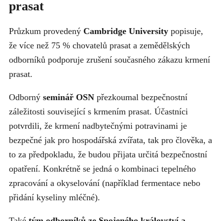
prasat
Průzkum provedený
Cambridge University
popisuje,
že více než 75 % chovatelů prasat a zemědělských
odborníků podporuje zrušení současného zákazu krmení
prasat.
Odborný
seminář OSN
přezkoumal bezpečnostní
záležitosti související s krmením prasat. Účastníci
potvrdili, že krmení nadbytečnými potravinami je
bezpečné jak pro hospodářská zvířata, tak pro člověka, a
to za předpokladu, že budou přijata určitá bezpečnostní
opatření. Konkrétně se jedná o kombinaci tepelného
zpracování a okyselování (například fermentace nebo
přidání kyseliny mléčné).
Také
tým odborníků ze Spojeného království a