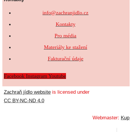
info@zachranjidlo.cz
Kontakty
Pro média
Materiály ke stažení
Fakturační údaje
Facebook
Instagram
Youtube
Zachraň jídlo website
is licensed under
CC BY-NC-ND 4.0
Webmaster:
Kupo