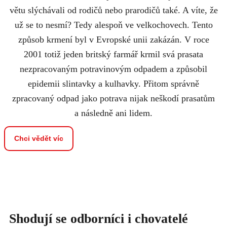
větu slýchávali od rodičů nebo prarodičů také. A víte, že
už se to nesmí? Tedy alespoň ve velkochovech. Tento
způsob krmení byl v Evropské unii zakázán. V roce
2001 totiž jeden britský farmář krmil svá prasata
nezpracovaným potravinovým odpadem a způsobil
epidemii slintavky a kulhavky. Přitom správně
zpracovaný odpad jako potrava nijak neškodí prasatům
a následně ani lidem.
Chci vědět víc
Shodují se odborníci i chovatelé