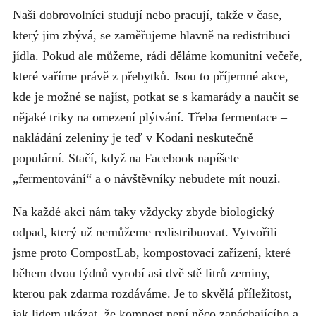
Naši dobrovolníci studují nebo pracují, takže v čase,
který jim zbývá, se zaměřujeme hlavně na redistribuci
jídla. Pokud ale můžeme, rádi děláme komunitní večeře,
které vaříme právě z přebytků. Jsou to příjemné akce,
kde je možné se najíst, potkat se s kamarády a naučit se
nějaké triky na omezení plýtvání. Třeba fermentace –
nakládání zeleniny je teď v Kodani neskutečně
populární. Stačí, když na Facebook napíšete
„fermentování“ a o návštěvníky nebudete mít nouzi.
Na každé akci nám taky vždycky zbyde biologický
odpad, který už nemůžeme redistribuovat. Vytvořili
jsme proto CompostLab, kompostovací zařízení, které
během dvou týdnů vyrobí asi dvě stě litrů zeminy,
kterou pak zdarma rozdáváme. Je to skvělá příležitost,
jak lidem ukázat, že kompost není něco zapáchajícího a