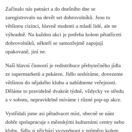
Začínalo nás patnáct a do dnešního dne se
zaregistrovalo na devět set dobrovolníků. Jsou to
většinou cizinci, hlavně studenti a mladí lidé, ale ne
výhradně. Na každou akci je potřeba kolem pětatřiceti
dobrovolníků, někteří se samozřejmě zapojují
opakovaně, jiní ne.
Naší hlavní činností je redistribuce přebytečného jídla
ze supermarketů a pekáren. Jídlo sesbíráme, dovezeme
většinou do nějakého klubu a nabídneme veřejnosti.
Děláme to pravidelně dvakrát týdně, vždycky ve středu
a v sobotu, nepravidelně míváme i různé pop-up akce.
Vystřídali jsme asi pětadvacet míst, obecně se nám
dobře spolupracuje s městskými kulturními centry nebo
kluby. Jídlo si přichází vyzvednout v průměru kolem