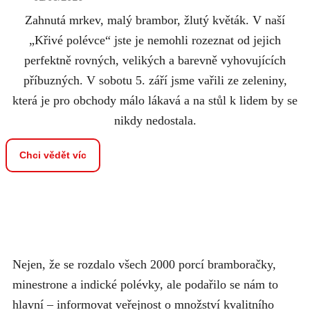
Zahnutá mrkev, malý brambor, žlutý květák. V naší
„Křivé polévce“ jste je nemohli rozeznat od jejich
perfektně rovných, velikých a barevně vyhovujících
příbuzných. V sobotu 5. září jsme vařili ze zeleniny,
která je pro obchody málo lákavá a na stůl k lidem by se
nikdy nedostala.
Chci vědět víc
Nejen, že se rozdalo všech 2000 porcí bramboračky,
minestrone a indické polévky, ale podařilo se nám to
hlavní – informovat veřejnost o množství kvalitního