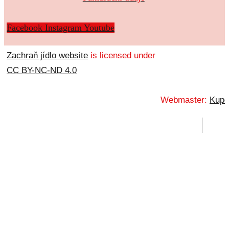
Facebook
Instagram
Youtube
Zachraň jídlo website
is licensed under
CC BY-NC-ND 4.0
Webmaster:
Kupo
Webdesign:
Obje