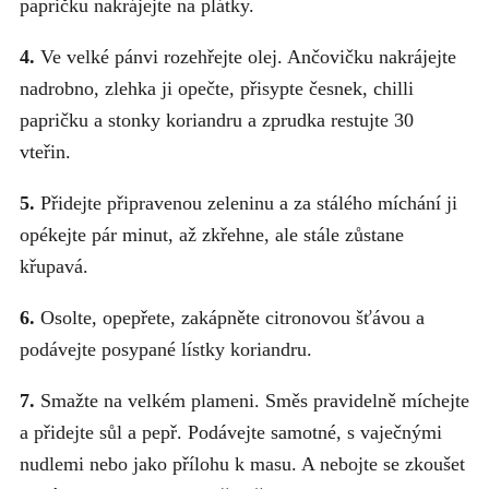
papričku nakrájejte na plátky.
4.
Ve velké pánvi rozehřejte olej. Ančovičku nakrájejte
nadrobno, zlehka ji opečte, přisypte česnek, chilli
papričku a stonky koriandru a zprudka restujte 30
vteřin.
5.
Přidejte připravenou zeleninu a za stálého míchání ji
opékejte pár minut, až zkřehne, ale stále zůstane
křupavá.
6.
Osolte, opepřete, zakápněte citronovou šťávou a
podávejte posypané lístky koriandru.
7.
Smažte na velkém plameni. Směs pravidelně míchejte
a přidejte sůl a pepř. Podávejte samotné, s vaječnými
nudlemi nebo jako přílohu k masu. A nebojte se zkoušet