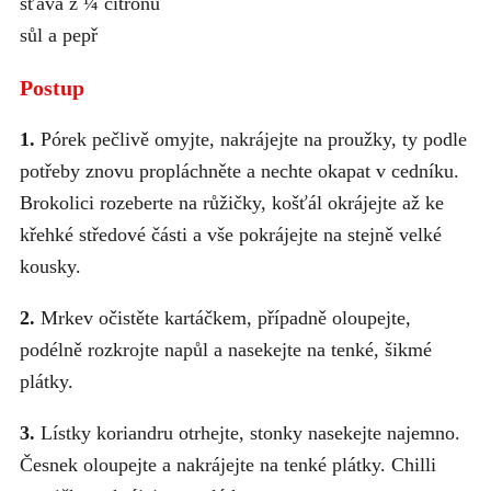
šťáva z ¼ citronu
sůl a pepř
Postup
1.
Pórek pečlivě omyjte, nakrájejte na proužky, ty podle
potřeby znovu propláchněte a nechte okapat v cedníku.
Brokolici rozeberte na růžičky, košťál okrájejte až ke
křehké středové části a vše pokrájejte na stejně velké
kousky.
2.
Mrkev očistěte kartáčkem, případně oloupejte,
podélně rozkrojte napůl a nasekejte na tenké, šikmé
plátky.
3.
Lístky koriandru otrhejte, stonky nasekejte najemno.
Česnek oloupejte a nakrájejte na tenké plátky. Chilli