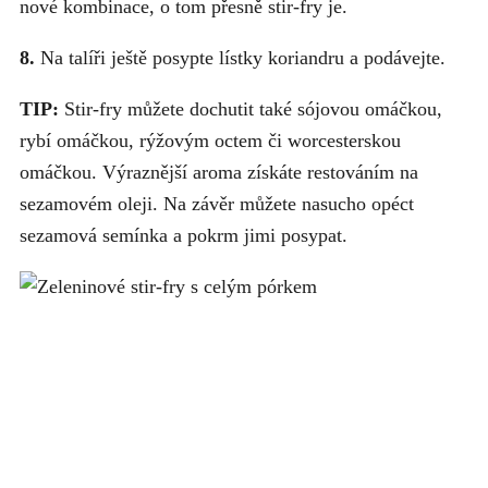
nové kombinace, o tom přesně stir-fry je.
8.
Na talíři ještě posypte lístky koriandru a podávejte.
TIP:
Stir-fry můžete dochutit také sójovou omáčkou,
rybí omáčkou, rýžovým octem či worcesterskou
omáčkou. Výraznější aroma získáte restováním na
sezamovém oleji. Na závěr můžete nasucho opéct
sezamová semínka a pokrm jimi posypat.