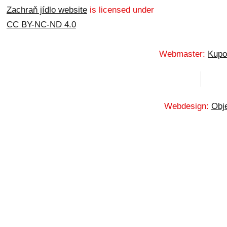
Zachraň jídlo website
is licensed under
CC BY-NC-ND 4.0
Webmaster:
Kupo
Webdesign:
Obje