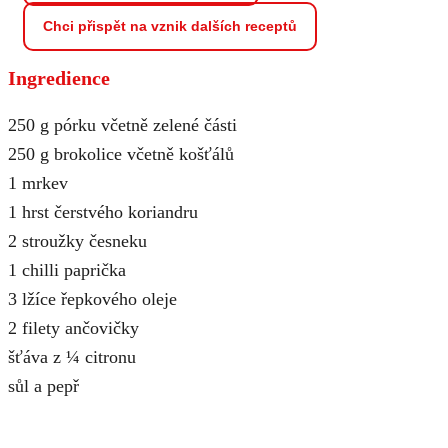
Chci přispět na vznik dalších receptů
Ingredience
250 g pórku včetně zelené části
250 g brokolice včetně košťálů
1 mrkev
1 hrst čerstvého koriandru
2 stroužky česneku
1 chilli paprička
3 lžíce řepkového oleje
2 filety ančovičky
šťáva z ¼ citronu
sůl a pepř