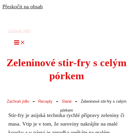
Přeskočit na obsah
Zachraň jídlo
Zeleninové stir-fry s celým
pórkem
-
-
-
Zachraň jídlo
Recepty
Slané
Zeleninové stir-fry s celým
pórkem
Stir-fry je asijská technika rychlé přípravy zeleniny či
masa. Vtip je v tom, že suroviny nakrájíte na malé
kousky a v pánvi je zprudka opékáte na malém