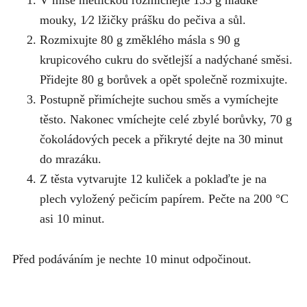
V míse metličkou rozmíchejte 135 g hladké
mouky, 1⁄2 lžičky prášku do pečiva a sůl.
Rozmixujte 80 g změklého másla s 90 g
krupicového cukru do světlejší a nadýchané
směsi.
Přidejte 80 g borůvek a opět společně rozmixujte.
Postupně přimíchejte suchou směs a vymíchejte
těsto. Nakonec vmíchejte celé zbylé
borůvky, 70 g
čokoládových pecek a přikryté dejte na 30 minut
do mrazáku.
Z těsta vytvarujte 12 kuliček a poklaďte je na
plech vyložený pečicím papírem. Pečte
na 200 °C
asi 10 minut.
Před podáváním je nechte 10 minut odpočinout.