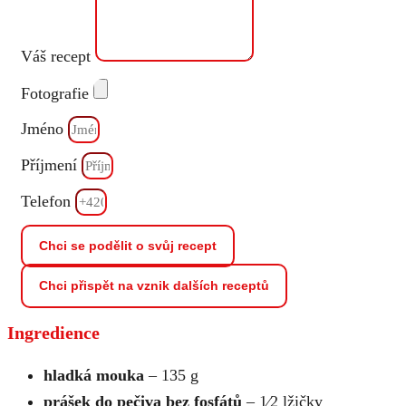
Váš recept
Fotografie
Jméno
Příjmení
Telefon
Chci se podělit o svůj recept
Chci přispět na vznik dalších receptů
Ingredience
hladká mouka
– 135 g
prášek do pečiva bez fosfátů
– 1⁄2 lžičky