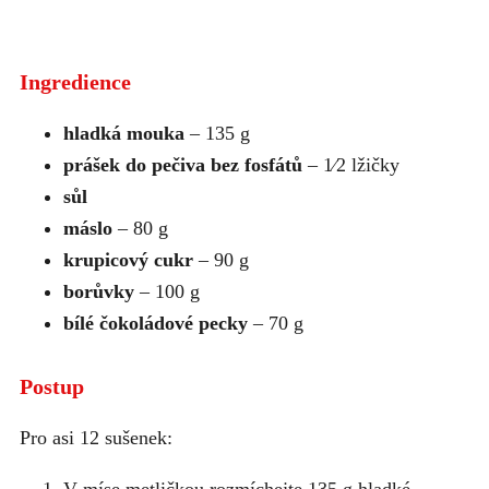
Ingredience
hladká mouka
– 135 g
prášek do pečiva bez fosfátů
– 1⁄2 lžičky
sůl
máslo
– 80 g
krupicový cukr
– 90 g
borůvky
– 100 g
bílé čokoládové pecky
– 70 g
Postup
Pro asi 12 sušenek: