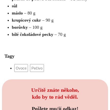
sůl
máslo
– 80 g
krupicový cukr
– 90 g
borůvky
– 100 g
bílé čokoládové pecky
– 70 g
Tagy
Určitě znáte někoho,
kdo by to rád věděl.
Pošlete mu/jí odkaz!