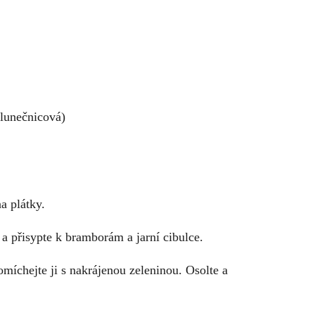
slunečnicová)
a plátky.
 a přisypte k bramborám a jarní cibulce.
míchejte ji s nakrájenou zeleninou. Osolte a