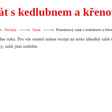
át s kedlubnem a křen
-
-
-
Recepty
Slané
Bramborový salát s kedlubnem a kře
e ruku. Pro vás ostatní máme recept na tento lahodný salát
y, salát jimi ozdobte.