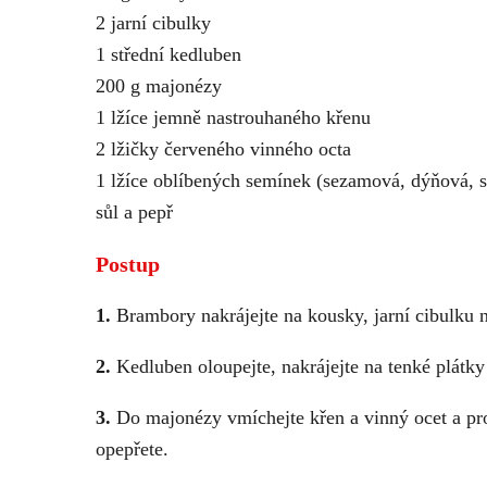
2 jarní cibulky
1 střední kedluben
200 g majonézy
1 lžíce jemně nastrouhaného křenu
2 lžičky červeného vinného octa
1 lžíce oblíbených semínek (sezamová, dýňová, 
sůl a pepř
Postup
1.
Brambory nakrájejte na kousky, jarní cibulku n
2.
Kedluben oloupejte, nakrájejte na tenké plátky
3.
Do majonézy vmíchejte křen a vinný ocet a pro
opepřete.