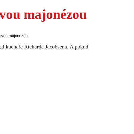
ovou majonézou
novou majonézou
 od kuchaře Richarda Jacobsena. A pokud