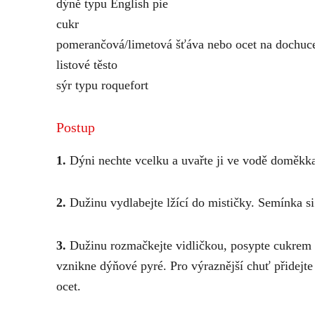
dýně typu English pie
cukr
pomerančová/limetová šťáva nebo ocet na dochuc
listové těsto
sýr typu roquefort
Postup
1.
Dýni nechte vcelku a uvařte ji ve vodě doměkk
2.
Dužinu vydlabejte lžící do mističky. Semínka si 
3.
Dužinu rozmačkejte vidličkou, posypte cukrem 
vznikne dýňové pyré. Pro výraznější chuť přidejt
ocet.