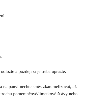
ení
a.
odložte a později si je třeba opražte.
a na pánvi nechte směs zkaramelizovat, až
e trochu pomerančové/limetkové šťávy nebo