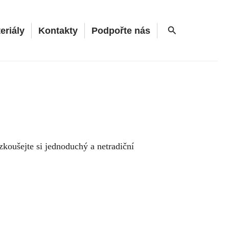
Hledat
eriály
Kontakty
Podpořte nás
yzkoušejte si jednoduchý a netradiční