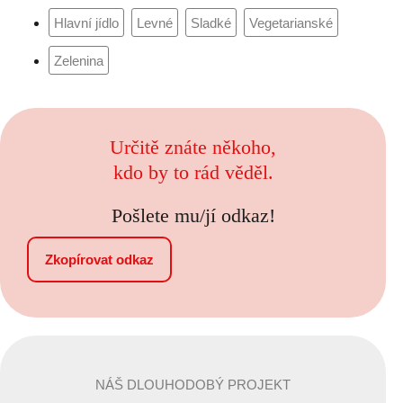
Určitě znáte někoho,
kdo by to rád věděl.
Pošlete mu/jí odkaz!
Zkopírovat odkaz
NÁŠ DLOUHODOBÝ PROJEKT