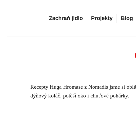
Přeskočit
na
Zachraň jídlo
Projekty
Blog
obsah
Recepty Huga Hromase z
Nomadis
jsme si oblí
dýňový koláč, potěší oko i chuťové pohárky.