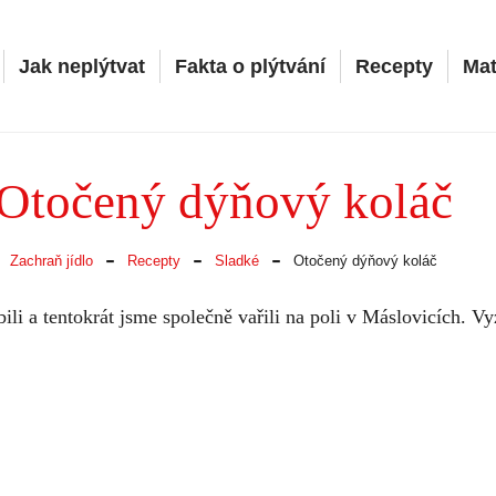
Jak neplýtvat
Fakta o plýtvání
Recepty
Mat
Otočený dýňový koláč
-
-
-
Zachraň jídlo
Recepty
Sladké
Otočený dýňový koláč
bili a tentokrát jsme společně vařili na poli v Máslovicích. V