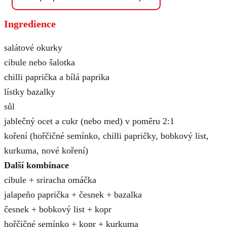
Ingredience
salátové okurky
cibule nebo šalotka
chilli paprička a bílá paprika
lístky bazalky
sůl
jablečný ocet a cukr (nebo med) v poměru 2:1
koření (hořčičné semínko, chilli papričky, bobkový list,
kurkuma, nové koření)
Další kombinace
cibule + sriracha omáčka
jalapeño paprička + česnek + bazalka
česnek + bobkový list + kopr
hořčičné semínko + kopr + kurkuma