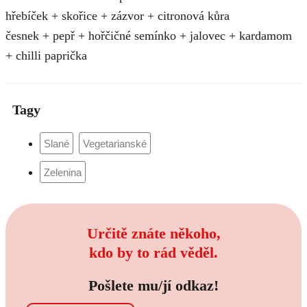
hřebíček + skořice + zázvor + citronová kůra
česnek + pepř + hořčičné semínko + jalovec + kardamom
+ chilli paprička
Tagy
Určitě znáte někoho,
kdo by to rád věděl.
Pošlete mu/jí odkaz!