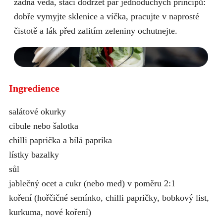
žádná věda, stačí dodržet pár jednoduchých principů:
dobře vymyjte sklenice a víčka, pracujte v naprosté
čistotě a lák před zalitím zeleniny ochutnejte.
Ingredience
salátové okurky
cibule nebo šalotka
chilli paprička a bílá paprika
lístky bazalky
sůl
jablečný ocet a cukr (nebo med) v poměru 2:1
koření (hořčičné semínko, chilli papričky, bobkový list,
kurkuma, nové koření)