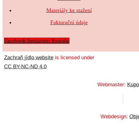
Materiály ke stažení
Fakturační údaje
Facebook
Instagram
Youtube
Zachraň jídlo website
is licensed under
CC BY-NC-ND 4.0
Webmaster:
Kupo
Webdesign:
Obje