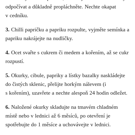
odpočívat a důkladně propláchněte. Nechte okapat
v cedníku.
3.
Chilli papričku a papriku rozpulte, vyjměte semínka a
papriku nakrájejte na nudličky.
4.
Ocet svařte s cukrem či medem a kořením, až se cukr
rozpustí.
5.
Okurky, cibule, papriky a lístky bazalky naskládejte
do čistých sklenic, přelijte horkým nálevem (i
s kořením), uzavřete a nechte alespoň 24 hodin odležet.
6.
Naložené okurky skladujte na tmavém chladném
místě nebo v lednici až 6 měsíců, po otevření je
spotřebujte do 1 měsíce a uchovávejte v lednici.