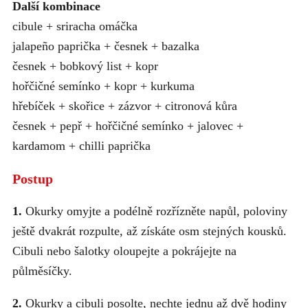
Další kombinace
cibule + sriracha omáčka
jalapeño paprička + česnek + bazalka
česnek + bobkový list + kopr
hořčičné semínko + kopr + kurkuma
hřebíček + skořice + zázvor + citronová kůra
česnek + pepř + hořčičné semínko + jalovec +
kardamom + chilli paprička
Postup
1.
Okurky omyjte a podélně rozřízněte napůl, poloviny
ještě dvakrát rozpulte, až získáte osm stejných kousků.
Cibuli nebo šalotky oloupejte a pokrájejte na
půlměsíčky.
2.
Okurky a cibuli posolte, nechte jednu až dvě hodiny