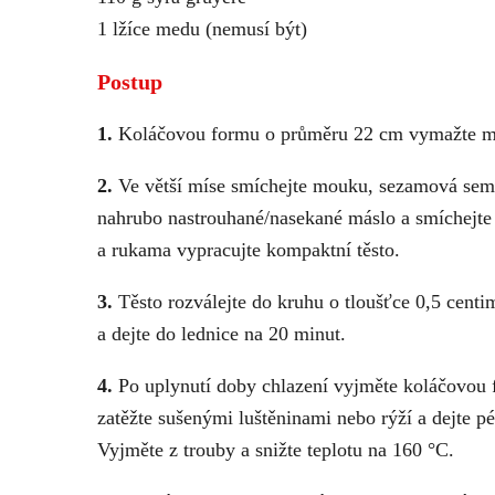
1 lžíce medu (nemusí být)
Postup
1.
Koláčovou formu o průměru 22 cm vymažte má
2.
Ve větší míse smíchejte mouku, sezamová semín
nahrubo nastrouhané/nasekané máslo a smíchejte
a rukama vypracujte kompaktní těsto.
3.
Těsto rozválejte do kruhu o tloušťce 0,5 centi
a dejte do lednice na 20 minut.
4.
Po uplynutí doby chlazení vyjměte koláčovou fo
zatěžte sušenými luštěninami nebo rýží a dejte p
Vyjměte z trouby a snižte teplotu na 160 °C.