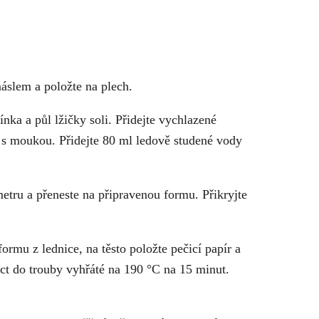
slem a položte na plech.
ka a půl lžičky soli. Přidejte vychlazené
 s moukou. Přidejte 80 ml ledově studené vody
metru a přeneste na připravenou formu. Přikryjte
rmu z lednice, na těsto položte pečicí papír a
éct do trouby vyhřáté na 190 °C na 15 minut.