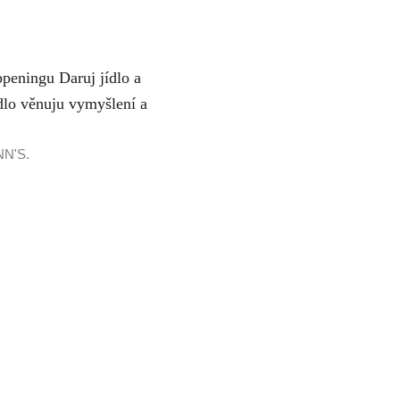
peningu Daruj jídlo a
dlo věnuju vymyšlení a
N'S.