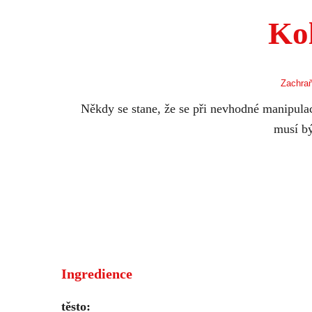
Kol
Zachraň
Někdy se stane, že se při nevhodné manipulac
musí bý
Ingredience
těsto: