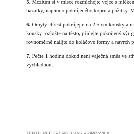
5.
Mezitím si v misce rozmíchejte vejce s mlékem,
bazalky, najemno pokrájeného kopru a pažitky. V
6.
Omytý chřest pokrájejte na 2,5 cm kousky a ne
kousky rozložte na těsto, přidejte pokrájený sý
rovnoměrně nalijte do koláčové formy a navrch po
7.
Pečte 1 hodinu dokud není vaječná směs ve st
vychladnout.
TENTO RECEPT PRO VÁS PŘIPRAVILA