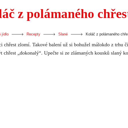
áč z polámaného chřes
-
-
-
 jídlo
Recepty
Slané
Koláč z polámaného chře
i chřest zlomí. Takové balení už si bohužel málokdo z trhu č
t chřest „dokonalý“. Upečte si ze zlámaných kousků slaný ko