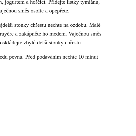
 jogurtem a hořčicí. Přidejte lístky tymiánu,
aječnou směs osolte a opepřete.
jdelší stonky chřestu nechte na ozdobu. Malé
r gruyère a zakápněte ho medem. Vaječnou směs
skládejte zbylé delší stonky chřestu.
ředu pevná. Před podáváním nechte 10 minut