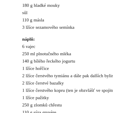
180 g hladké mouky
sůl
110 g másla
3 lžíce sezamového semínka
náplň:
6 vajec
250 ml plnotučného mléka
140 g bílého řeckého jogurtu
1 lžíce hořčice
2 lžíce čerstvého tymiánu a dále pak dalších byli
2 lžíce čerstvé bazalky
1 lžíce čerstvého kopru (ten je obzvlášť ve spojit
1 lžíce pažitky
250 g zlomků chřestu
110 g sýra gruyère