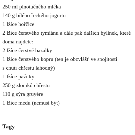
250 ml plnotučného mléka
140 g bílého řeckého jogurtu
1 lžíce hořčice
2 lžíce čerstvého tymiánu a dále pak dalších bylinek, které
doma najdete:
2 lžíce čerstvé bazalky
1 lžíce čerstvého kopru (ten je obzvlášť ve spojitosti
s chutí chřestu lahodný)
1 lžíce pažitky
250 g zlomků chřestu
110 g sýra gruyère
1 lžíce medu (nemusí být)
Tagy