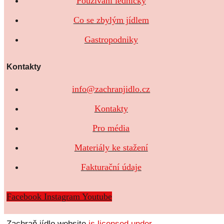
Používání ledničky
Co se zbylým jídlem
Gastropodniky
Kontakty
info@zachranjidlo.cz
Kontakty
Pro média
Materiály ke stažení
Fakturační údaje
Facebook
Instagram
Youtube
Zachraň jídlo website
is licensed under