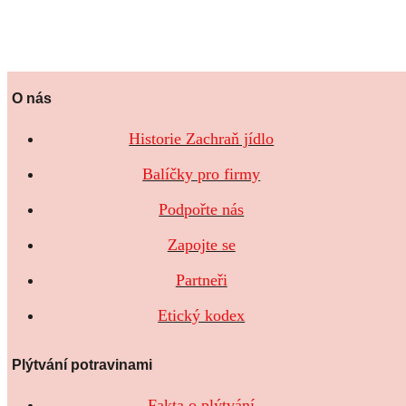
O nás
Historie Zachraň jídlo
Balíčky pro firmy
Podpořte nás
Zapojte se
Partneři
Etický kodex
Plýtvání potravinami
Fakta o plýtvání