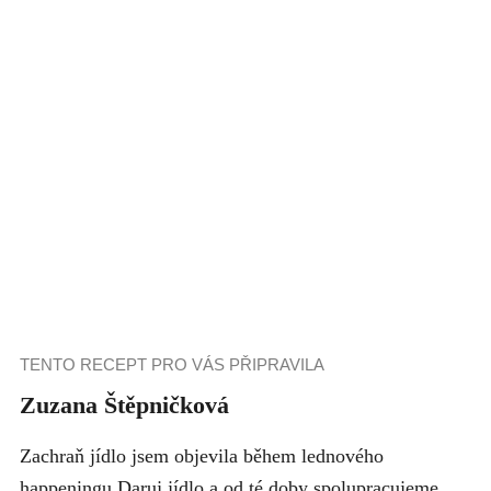
TENTO RECEPT PRO VÁS PŘIPRAVILA
Zuzana Štěpničková
Zachraň jídlo jsem objevila během lednového
happeningu Daruj jídlo a od té doby spolupracujeme.