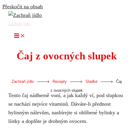
Přeskočit na obsah
Zachraň jídlo
Čaj z ovocných slupek
-
-
-
Zachraň jídlo
Recepty
Sladké
Čaj
z ovocných slupek
Tento čaj nádherně voní, a jak každý ví, pod slupkou
se nachází nejvíce vitaminů. Dáváte-li přednost
bylinným nálevům, nasbírejte si oblíbené bylinky a
lístky a doplňte je drobným ovocem.