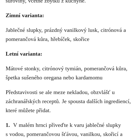
suroviny, včetně zbytků z kuchyně.
Zimní varianta:
Jablečné slupky, prázdný vanilkový lusk, citrónová a
pomerančová kůra, hřebíček, skořice
Letní varianta:
Mátové stonky, citrónový tymián, pomerančová kůra,
špetka sušeného oregana nebo kardamomu
Představivosti se ale meze nekladou, obzvlášť u
záchranářských receptů. Je spousta dalších ingrediencí,
které můžete přidat.
1.
V malém hrnci přiveďte k varu jablečné slupky
s vodou, pomerančovou šťávou, vanilkou, skořicí a