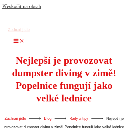
Přeskočit na obsah
Zachraň jídlo
Nejlepší je provozovat
dumpster diving v zimě!
Popelnice fungují jako
velké lednice
-
-
-
Zachraň jídlo
Blog
Rady a tipy
Nejlepší je
provozovat dumpster diving v zimě! Popelnice fungují jako velké lednice