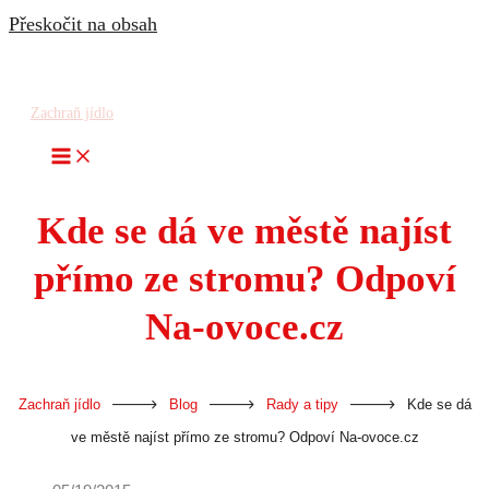
Přeskočit na obsah
Zachraň jídlo
Kde se dá ve městě najíst
přímo ze stromu? Odpoví
Na-ovoce.cz
-
-
-
Zachraň jídlo
Blog
Rady a tipy
Kde se dá
ve městě najíst přímo ze stromu? Odpoví Na-ovoce.cz