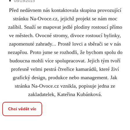
05/19/2015
Před nedávnem nás kontaktovala skupina provozující
stránku Na-Ovoce.cz, jejichž projekt se nám moc
zalíbil. Snaží se mapovat jedlé plodiny rostoucí přímo
ve městech. Ovocné stromy, divoce rostoucí bylinky,
zapomenuté zahrady... Prostě lovci a sběrači se v nás
nezapřou. Proto jsme se rozhodli, že bychom spolu do
budoucna mohli více spolupracovat. Jejich tým tvoří
profesně velmi pestrá čtveřice kamarádů, které živí
grafický design, produkce nebo management. Jak
stránka Na-Ovoce.cz vznikla, popisuje jedna ze
zakladatelek, Kateřina Kubánková.
Chci vědět víc