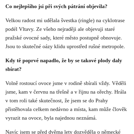
Co nejlepšího jsi při svých pátrání objevila?
Velkou radost mi udělala švestka (ringle) na cyklotrase
podél Vltavy. Ze všeho nejraději ale objevuji staré
pražské ovocné sady, které město postupně obnovuje.
Jsou to skutečné oázy klidu uprostřed rušné metropole.
Kdy tě poprvé napadlo, že by se takové plody daly
sbírat?
Volně rostoucí ovoce jsme v rodině sbírali vždy. Věděli
jsme, kam v červnu na třešně a v řijnu na ořechy. Hrála
v tom roli také skutečnost, že jsem se do Prahy
přistěhovala celkem nedávno a místa, kam může člověk
vyrazit na ovoce, byla najednou neznámá.
Navíc jsem se před dvěma lety dozvěděla o německé