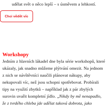
udělat svět o něco lepší – s úsměvem a lehkostí.
Chci vědět víc
Workshopy
Jedním z hlavních lákadel dne byla série workshopů, které
ukázaly, jak snadno můžeme plýtvání omezit. Na jednom
z nich se návštěvníci naučili plánovat nákupy, aby
nekupovali víc, než jsou schopni spotřebovat. Probírali
tipy na využití zbytků – například jak z pár zbylých
surovin uvařit kompletní jídlo. „
Nikdy by mě nenapadlo,
že z tvrdého chleba jde udělat taková dobrota, jako