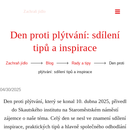
Přeskočit
Zachraň jídlo
na
obsah
Den proti plýtvání: sdílení
tipů a inspirace
-
-
-
Zachraň jídlo
Blog
Rady a tipy
Den proti
plýtvání: sdílení tipů a inspirace
04/30/2025
Den proti plýtvání, který se konal 10. dubna 2025, přivedl
do Skautského institutu na Staroměstském náměstí
zájemce o naše téma. Celý den se nesl ve znamení sdílení
inspirace, praktických tipů a hlavně společného odhodlání