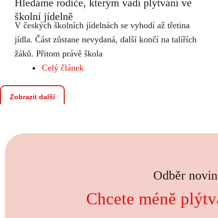
Hledáme rodiče, kterým vadí plýtvání ve
školní jídelně
V českých školních jídelnách se vyhodí až třetina
jídla. Část zůstane nevydaná, další končí na talířích
žáků. Přitom právě škola
Celý článek
Zobrazit další
Odběr novin
Chcete méně plýtva