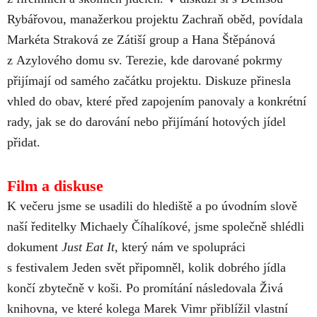
Rybářovou, manažerkou projektu Zachraň oběd, povídala
Markéta Straková ze Zátiší group a Hana Štěpánová
z Azylového domu sv. Terezie, kde darované pokrmy
přijímají od samého začátku projektu. Diskuze přinesla
vhled do obav, které před zapojením panovaly a konkrétní
rady, jak se do darování nebo přijímání hotových jídel
přidat.
Film a diskuse
K večeru jsme se usadili do hlediště a po úvodním slově
naší ředitelky Michaely Číhalíkové, jsme společně shlédli
dokument
Just Eat It
, který nám ve spolupráci
s festivalem Jeden svět připomněl, kolik dobrého jídla
končí zbytečně v koši. Po promítání následovala Živá
knihovna, ve které kolega Marek Vimr přiblížil vlastní