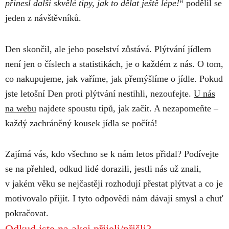
přinesl další skvělé tipy, jak to dělat ještě lépe!
“ podělil se
jeden z návštěvníků.
Den skončil, ale jeho poselství zůstává. Plýtvání jídlem
není jen o číslech a statistikách, je o každém z nás. O tom,
co nakupujeme, jak vaříme, jak přemýšlíme o jídle. Pokud
jste letošní Den proti plýtvání nestihli, nezoufejte.
U nás
na webu
najdete spoustu tipů, jak začít. A nezapomeňte –
každý zachráněný kousek jídla se počítá!
Zajímá vás, kdo všechno se k nám letos přidal? Podívejte
se na přehled, odkud lidé dorazili, jestli nás už znali,
v jakém věku se nejčastěji rozhodují přestat plýtvat a co je
motivovalo přijít. I tyto odpovědi nám dávají smysl a chuť
pokračovat.
Odkud jste na akci přijeli/přišli?