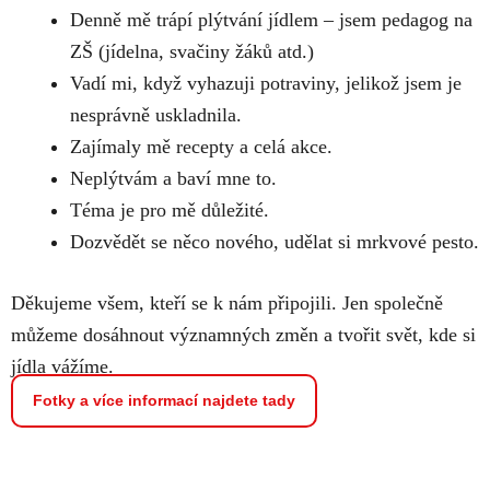
Denně mě trápí plýtvání jídlem – jsem pedagog na
ZŠ (jídelna, svačiny žáků atd.)
Vadí mi, když vyhazuji potraviny, jelikož jsem je
nesprávně uskladnila.
Zajímaly mě recepty a celá akce.
Neplýtvám a baví mne to.
Téma je pro mě důležité.
Dozvědět se něco nového, udělat si mrkvové pesto.
Děkujeme všem, kteří se k nám připojili. Jen společně
můžeme dosáhnout významných změn a tvořit svět, kde si
jídla vážíme.
Fotky a více informací najdete tady