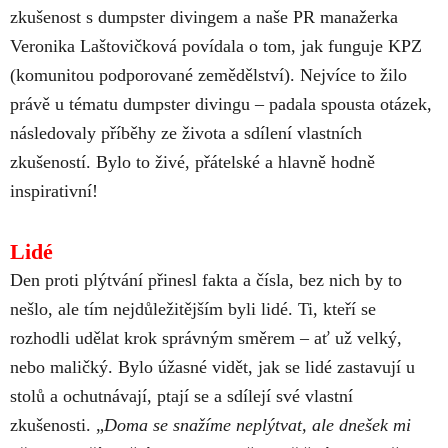
zkušenost s dumpster divingem a naše PR manažerka
Veronika Laštovičková povídala o tom, jak funguje KPZ
(komunitou podporované zemědělství). Nejvíce to žilo
právě u tématu dumpster divingu – padala spousta otázek,
následovaly příběhy ze života a sdílení vlastních
zkušeností. Bylo to živé, přátelské a hlavně hodně
inspirativní!
Lidé
Den proti plýtvání přinesl fakta a čísla, bez nich by to
nešlo, ale tím nejdůležitějším byli lidé. Ti, kteří se
rozhodli udělat krok správným směrem – ať už velký,
nebo maličký. Bylo úžasné vidět, jak se lidé zastavují u
stolů a ochutnávají, ptají se a sdílejí své vlastní
zkušenosti. „
Doma se snažíme neplýtvat, ale dnešek mi