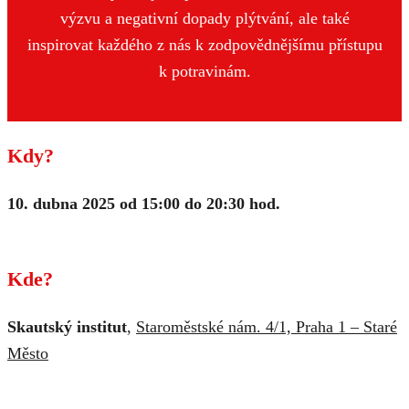
výzvu a negativní dopady plýtvání, ale také
inspirovat každého z nás k zodpovědnějšímu přístupu
k potravinám.
Kdy?
10. dubna 2025 od 15:00 do 20:30 hod.
Kde?
Skautský institut
,
Staroměstské nám. 4/1, Praha 1 – Staré
Město