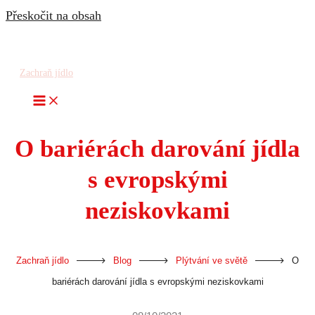
Přeskočit na obsah
Zachraň jídlo
O bariérách darování jídla
s evropskými
neziskovkami
-
-
-
Zachraň jídlo
Blog
Plýtvání ve světě
O
bariérách darování jídla s evropskými neziskovkami