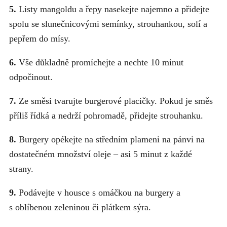
5.
Listy mangoldu a řepy nasekejte najemno a přidejte
spolu se slunečnicovými semínky, strouhankou, solí a
pepřem do mísy.
6.
Vše důkladně promíchejte a nechte 10 minut
odpočinout.
7.
Ze směsi tvarujte burgerové placičky. Pokud je směs
příliš řídká a nedrží pohromadě, přidejte strouhanku.
8.
Burgery opékejte na středním plameni na pánvi na
dostatečném množství oleje – asi 5 minut z každé
strany.
9.
Podávejte v housce s omáčkou na burgery a
s oblíbenou zeleninou či plátkem sýra.