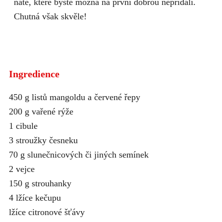
natě, které byste možná na první dobrou nepřidali.
Chutná však skvěle!
Ingredience
450 g listů mangoldu a červené řepy
200 g vařené rýže
1 cibule
3 stroužky česneku
70 g slunečnicových či jiných semínek
2 vejce
150 g strouhanky
4 lžíce kečupu
lžíce citronové šťávy