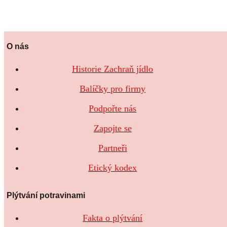
O nás
Historie Zachraň jídlo
Balíčky pro firmy
Podpořte nás
Zapojte se
Partneři
Etický kodex
Plýtvání potravinami
Fakta o plýtvání