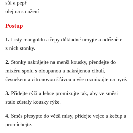
sůl a pepř
olej na smažení
Postup
1.
Listy mangoldu a řepy důkladně umyjte a odřízněte
z nich stonky.
2.
Stonky nakrájejte na menší kousky, přendejte do
mixéru spolu s oloupanou a nakrájenou cibulí,
česnekem a citronovou šťávou a vše rozmixujte na pyré.
3.
Přidejte rýži a lehce promixujte tak, aby ve směsi
stále zůstaly kousky rýže.
4.
Směs přesypte do větší mísy, přidejte vejce a kečup a
promíchejte.