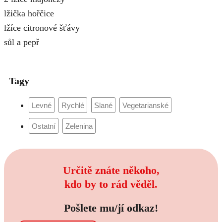
lžička hořčice
lžíce citronové šťávy
sůl a pepř
Tagy
Určitě znáte někoho,
kdo by to rád věděl.
Pošlete mu/jí odkaz!