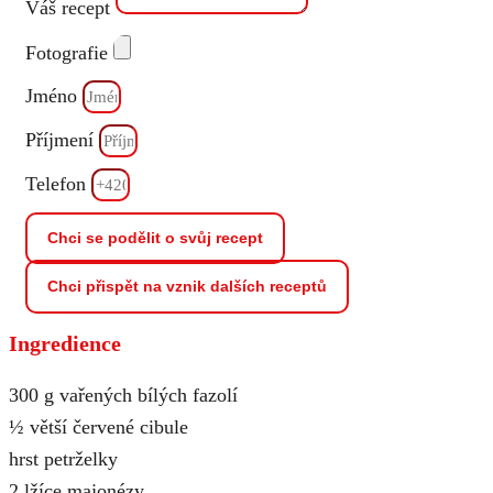
Váš recept
Fotografie
Jméno
Příjmení
Telefon
Chci se podělit o svůj recept
Chci přispět na vznik dalších receptů
Ingredience
300 g vařených bílých fazolí
½ větší červené cibule
hrst petrželky
2 lžíce majonézy