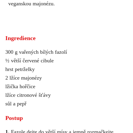
veganskou majonézu.
Ingredience
300 g vařených bílých fazolí
½ větší červené cibule
hrst petrželky
2 lžíce majonézy
lžička hořčice
lžíce citronové šťávy
sůl a pepř
Postup
1.
Fazole dejte do větší mísy a jemně rozmačkejte