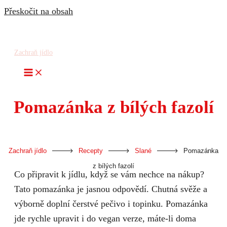
Přeskočit na obsah
Zachraň jídlo
Pomazánka z bílých fazolí
-
-
-
Zachraň jídlo
Recepty
Slané
Pomazánka
z bílých fazolí
Co připravit k jídlu, když se vám nechce na nákup?
Tato pomazánka je jasnou odpovědí. Chutná svěže a
výborně doplní čerstvé pečivo i topinku. Pomazánka
jde rychle upravit i do vegan verze, máte-li doma