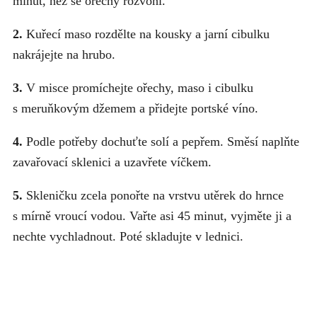
minut, než se ořechy rozvoní.
2.
Kuřecí maso rozdělte na kousky a jarní cibulku
nakrájejte na hrubo.
3.
V misce promíchejte ořechy, maso i cibulku
s meruňkovým džemem a přidejte portské víno.
4.
Podle potřeby dochuťte solí a pepřem. Směsí naplňte
zavařovací sklenici a uzavřete víčkem.
5.
Skleničku zcela ponořte na vrstvu utěrek do hrnce
s mírně vroucí vodou. Vařte asi 45 minut, vyjměte ji a
nechte vychladnout. Poté skladujte v lednici.