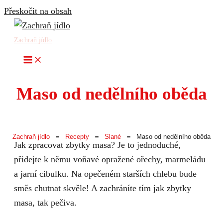
Přeskočit na obsah
Zachraň jídlo
Maso od nedělního oběda
-
-
-
Zachraň jídlo
Recepty
Slané
Maso od nedělního oběda
Jak zpracovat zbytky masa? Je to jednoduché,
přidejte k němu voňavé opražené ořechy, marmeládu
a jarní cibulku. Na opečeném starších chlebu bude
směs chutnat skvěle! A zachráníte tím jak zbytky
masa, tak pečiva.