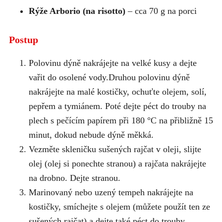
Rýže Arborio (na risotto)
– cca 70 g na porci
Postup
Polovinu dýně nakrájejte na velké kusy a dejte
vařit do osolené vody.Druhou polovinu dýně
nakrájejte na malé kostičky, ochuťte olejem, solí,
pepřem a tymiánem. Poté dejte péct do trouby na
plech s pečícím papírem při 180 °C na přibližně 15
minut, dokud nebude dýně měkká.
Vezměte skleničku sušených rajčat v oleji, slijte
olej (olej si ponechte stranou) a rajčata nakrájejte
na drobno. Dejte stranou.
Marinovaný nebo uzený tempeh nakrájejte na
kostičky, smíchejte s olejem (můžete použít ten ze
sušených rajčat) a dejte také péct do trouby.