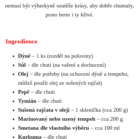
nemusí být výherkyně soutěže krásy, aby dobře chutnaly,
proto berte i ty křivé.
Ingredience
Dýně
– 1 ks (rozděl na poloviny)
Sůl
– dle chuti (na vaření a dochucení)
Olej
– dle potřeby (na ochucení dýně a tempehu,
můžeš použít olej ze sušených rajčat)
Pepř
– dle chuti
Tymián
– dle chuti
Sušená rajčata v oleji
– 1 sklenička (cca 200 g)
Marinovaný nebo uzený tempeh
– cca 200 g
Smetana dle vlastního výběru
– cca 100 ml
Kurkuma
– dle chuti