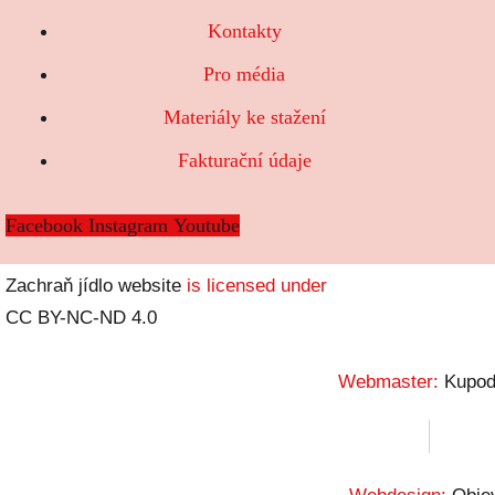
Kontakty
Pro média
Materiály ke stažení
Fakturační údaje
Facebook
Instagram
Youtube
Zachraň jídlo website
is licensed under
CC BY-NC-ND 4.0
Webmaster:
Kupod