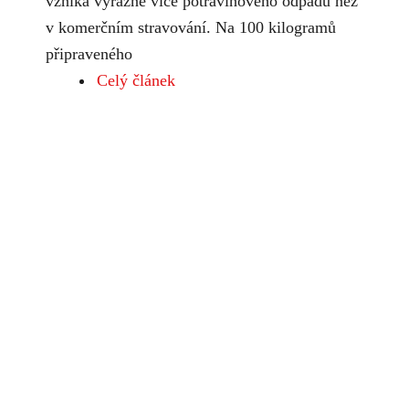
vzniká výrazně více potravinového odpadu než
v komerčním stravování. Na 100 kilogramů
připraveného
Celý článek