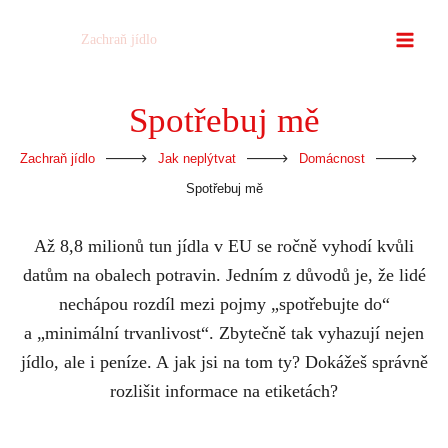
Přeskočit
Zachraň jídlo
na
obsah
Spotřebuj mě
-
-
-
Zachraň jídlo
Jak neplýtvat
Domácnost
Spotřebuj mě
Až 8,8 milionů tun jídla v EU se ročně vyhodí kvůli
datům na obalech potravin. Jedním z důvodů je, že lidé
nechápou rozdíl mezi pojmy „spotřebujte do“
a „minimální trvanlivost“. Zbytečně tak vyhazují nejen
jídlo, ale i peníze. A jak jsi na tom ty? Dokážeš správně
rozlišit informace na etiketách?