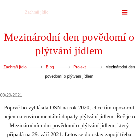
Přeskočit
Zachraň jídlo
na
obsah
Mezinárodní den povědomí o
plýtvání jídlem
-
-
-
Zachraň jídlo
Blog
Projekt
Mezinárodní den
povědomí o plýtvání jídlem
09/29/2021
Poprvé ho vyhlásila OSN na rok 2020, chce tím upozornit
nejen na environmentální dopady plýtvání jídlem. Řeč je o
Mezinárodním dni povědomí o plýtvání jídlem, který
připadá na 29. září 2021. Letos se do oslav zapojí třeba