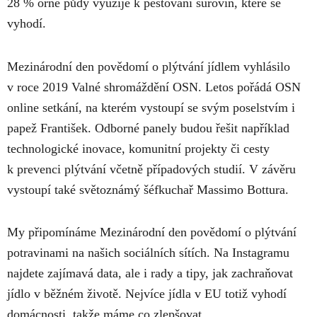
28 % orné půdy využije k pěstování surovin, které se
vyhodí.
Mezinárodní den povědomí o plýtvání jídlem vyhlásilo
v roce 2019 Valné shromáždění OSN. Letos pořádá OSN
online setkání
, na kterém vystoupí se svým poselstvím i
papež František. Odborné panely budou řešit například
technologické inovace, komunitní projekty či cesty
k prevenci plýtvání včetně případových studií. V závěru
vystoupí také světoznámý šéfkuchař Massimo Bottura.
My připomínáme Mezinárodní den povědomí o plýtvání
potravinami na našich sociálních sítích. Na
Instagramu
najdete zajímavá data, ale i rady a tipy, jak zachraňovat
jídlo v běžném životě. Nejvíce jídla v EU totiž vyhodí
domácnosti, takže máme co zlepšovat.