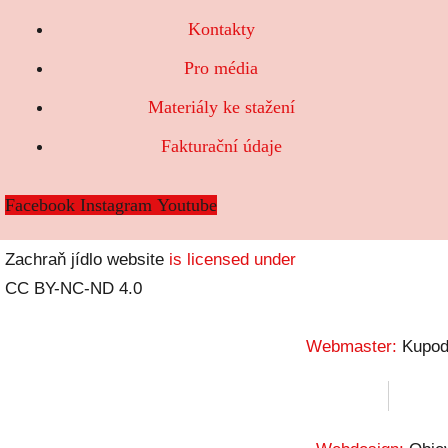
Kontakty
Pro média
Materiály ke stažení
Fakturační údaje
Facebook
Instagram
Youtube
Zachraň jídlo website
is licensed under
CC BY-NC-ND 4.0
Webmaster:
Kupod