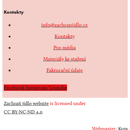
Kontakty
info@zachranjidlo.cz
Kontakty
Pro média
Materiály ke stažení
Fakturační údaje
Facebook
Instagram
Youtube
Zachraň jídlo website
is licensed under
CC BY-NC-ND 4.0
Webmaster:
Kupo