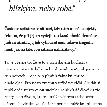
blízkým, nebo sobě.“
Často se setkáme se situací, kdy nám menší subjekty
řeknou, že při jejich výdeji 100 kusů obědů denně se
jich 10 ztratí a jejich vyhození zase taková tragédie
není. Jak na takovou situaci nahlížíte vy?
To je přesně to, že je to v tom daném kuchaři a
provozovateli. Když si jich tohle řekne 10, tak jsme na
100 porcích. To je 100 plných žaludků, místo
hladových. Pro ně to změnu v tržbě neudělá. Ale dát si
teplý oběd místo dvou suchých rohlíků dá člověku víc
energie do života, kterou může věnovat třeba svým
dětem. Navíc jim za ušetřené peníze může koupit třeba