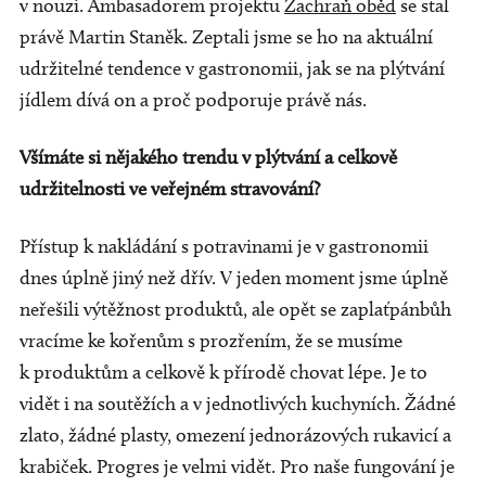
v nouzi. Ambasadorem projektu
Zachraň oběd
se stal
právě Martin Staněk. Zeptali jsme se ho na aktuální
udržitelné tendence v gastronomii, jak se na plýtvání
jídlem dívá on a proč podporuje právě nás.
Všímáte si nějakého trendu v plýtvání a celkově
udržitelnosti ve veřejném stravování?
Přístup k nakládání s potravinami je v gastronomii
dnes úplně jiný než dřív. V jeden moment jsme úplně
neřešili výtěžnost produktů, ale opět se zaplaťpánbůh
vracíme ke kořenům s prozřením, že se musíme
k produktům a celkově k přírodě chovat lépe. Je to
vidět i na soutěžích a v jednotlivých kuchyních. Žádné
zlato, žádné plasty, omezení jednorázových rukavicí a
krabiček. Progres je velmi vidět. Pro naše fungování je