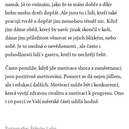
nanuk. Já to vnímám, jako že se mám dobře a díky
bohu mohu dceři dopřát. Ale jsou tu i lidi, kteří také
pracují tvrdě a dopřát jim nemohou téměř nic. Když
jim dáme oběd, který by navíc jinak skončil v koši,
dáme jim příležitost věnovat se jejich blízkým, nebo
sobě. Je to možná o nevědomosti , ale často i
pohodlnosti lidí v gastru, kteří to nechtějí řešit.
Často pomůže, když jde motivace shora a zaměstnanci
jsou pozitivně motivováni. Pomoct se dá nejen jídlem,
ale i edukací dalších. Motivací může být i konkurencí,
která vyvíjí zdravou rivalitu a motivaci k progresu. Ono
i 10 porcí ve Vaší městské části udělá hodně.
Fotografie: Štěpán Lohr