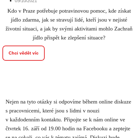
09/10/2021
Kdo v Praze potřebuje potravinovou pomoc, kde získat
jídlo zdarma, jak se stravují lidé, kteří jsou v nejisté
životní situaci, a jak by svými aktivitami mohlo Zachraň
jídlo přispět ke zlepšení situace?
Chci vědět víc
Nejen na tyto otázky si odpovíme během online diskuze
s pracovnicemi, které jsou s lidmi v nouzi
v každodenním kontaktu. Připojte se k nám online ve
čtvrtek 16. září od 19.00 hodin na Facebooku a zeptejte
se na cokoli, co vás k tématu zajímá. Diskuzi bude