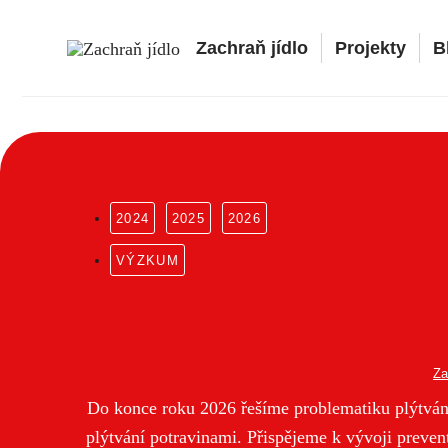
Přeskočit
na
Zachraň jídlo
Projekty
B
obsah
Za
Do konce roku 2026 řešíme problematiku plýtvání
plýtvání potravinami. Přispějeme k vývoji prevent