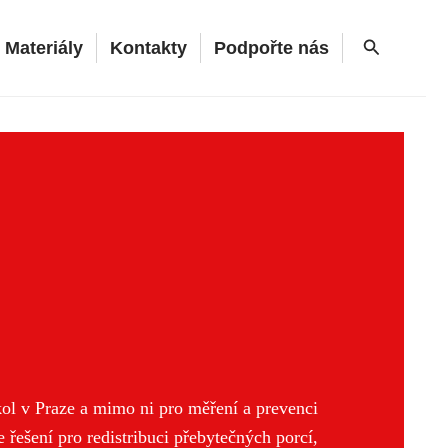
Hledat
Materiály
Kontakty
Podpořte nás
ol v Praze a mimo ni pro měření a prevenci
 řešení pro redistribuci přebytečných porcí,