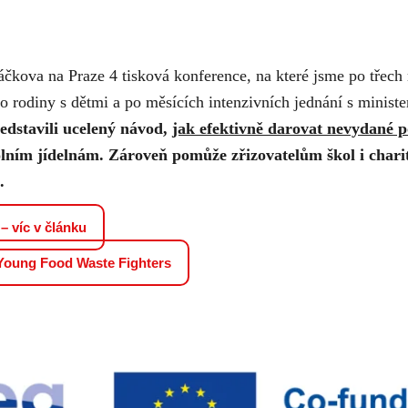
čkova na Praze 4 tisková konference, na které jsme po třech m
 rodiny s dětmi a po
měsících intenzivních jednání s ministe
edstavili ucelený návod,
jak efektivně darovat nevydané p
lním jídelnám. Zároveň pomůže zřizovatelům škol i chari
.
 – víc v článku
 Young Food Waste Fighters