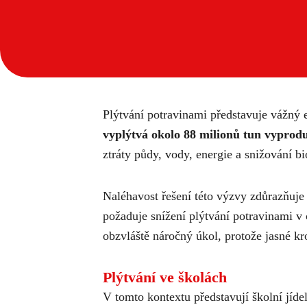
Plýtvání potravinami představuje vážný 
vyplýtvá okolo 88 milionů tun vyprod
ztráty půdy, vody, energie a snižování b
Naléhavost řešení této výzvy zdůrazňuje
požaduje snížení plýtvání potravinami v
obzvláště náročný úkol, protože jasné kro
Plýtvání ve školách
V tomto kontextu představují školní jídel