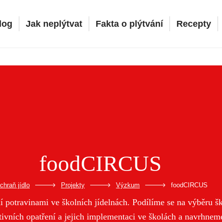
log
Jak neplýtvat
Fakta o plýtvání
Recepty
foodCIRCUS
-
-
-
chraň jídlo
Projekty
Výzkum
foodCIRCUS
 potravinami ve školních jídelnách. Podílíme se na výběru šk
ivních opatření a jejich implementaci ve školách a navrhneme