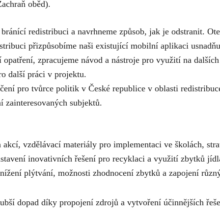
Zachraň oběd
).
bránící redistribuci a navrhneme způsob, jak je odstranit. O
stribuci přizpůsobíme naši existující mobilní aplikaci usnadňuj
opatření, zpracujeme návod a nástroje pro využití na dalších
o další práci v projektu.
ní pro tvůrce politik v České republice v oblasti redistribuce
í zainteresovaných subjektů.
h akcí, vzdělávací materiály pro implementaci ve školách, str
stavení inovativních řešení pro recyklaci a využití zbytků jí
nížení plýtvání, možnosti zhodnocení zbytků a zapojení růz
ubší dopad díky propojení zdrojů a vytvoření účinnějších řeše