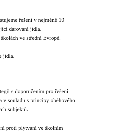
testujeme řešení v nejméně 10
ící darování jídla.
 školách ve střední Evropě.
 jídla.
ategii s doporučením pro řešení
dla v souladu s principy oběhového
ných subjektů.
ní proti plýtvání ve školním