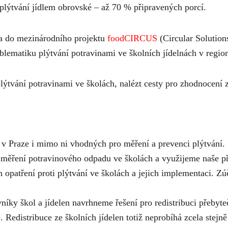
plýtvání jídlem obrovské – až 70 % připravených porcí.
la do mezinárodního projektu
foodCIRCUS
(Circular Solutio
oblematiku plýtvání potravinami ve školních jídelnách v regi
lýtvání potravinami ve školách, nalézt cesty pro zhodnocení 
v Praze i mimo ni vhodných pro měření a prevenci plýtvání.
 měření potravinového odpadu ve školách a využijeme naše př
 opatření proti plýtvání ve školách a jejich implementaci. Z
vníky škol a jídelen navrhneme řešení pro redistribuci přebyt
 Redistribuce ze školních jídelen totiž neprobíhá zcela stejně