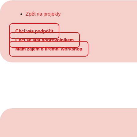
Zpět na projekty
Chci vás podpořit
Chci se stát dobrovolníkem
Mám zájem o firemní workshop