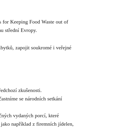
ns for Keeping Food Waste out of
onu střední Evropy.
zbytků, zapojit soukromé i veřejné
edchozí zkušenosti.
účastníme se národních setkání
ečných vydaných porcí, které
 jako například z firemních jídelen,