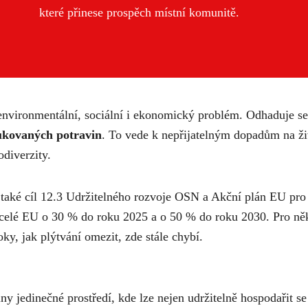
které přinese prospěch místní komunitě.
environmentální, sociální i ekonomický problém. Odhaduje s
ukovaných potravin
. To vede k nepřijatelným dopadům na živ
iodiverzity.
 také cíl 12.3 Udržitelného rozvoje OSN a Akční plán EU pro
 celé EU o 30 % do roku 2025 a o 50 % do roku 2030. Pro někt
ky, jak plýtvání omezit, zde stále chybí.
ny jedinečné prostředí, kde lze nejen udržitelně hospodařit se