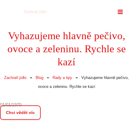
Přeskočit
Zachraň jídlo
na
obsah
Vyhazujeme hlavně pečivo,
ovoce a zeleninu. Rychle se
kazí
-
-
-
Zachraň jídlo
Blog
Rady a tipy
Vyhazujeme hlavně pečivo,
ovoce a zeleninu. Rychle se kazí
01/01/1970
Chci vědět víc