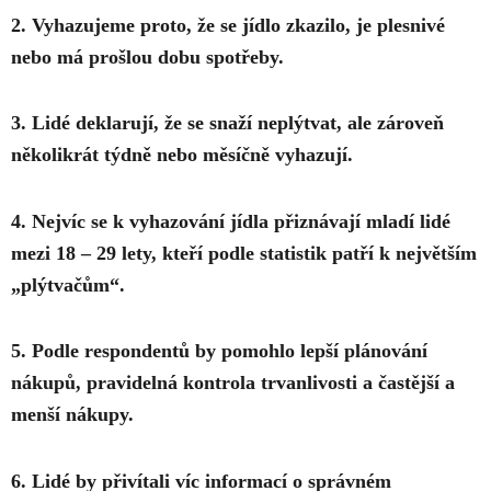
2. Vyhazujeme proto, že se jídlo zkazilo, je plesnivé
nebo má prošlou dobu spotřeby.
3. Lidé deklarují, že se snaží neplýtvat, ale zároveň
několikrát týdně nebo měsíčně vyhazují.
4. Nejvíc se k vyhazování jídla přiznávají mladí lidé
mezi 18 – 29 lety, kteří podle statistik patří k největším
„plýtvačům“.
5. Podle respondentů by pomohlo lepší plánování
nákupů, pravidelná kontrola trvanlivosti a častější a
menší nákupy.
6. Lidé by přivítali víc informací o správném