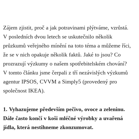
Zájem zjistit, proč a jak potravinami plýtváme, vzrůstá.
V posledních dvou letech se uskutečnilo několik
průzkumů veřejného mínění na toto téma a můžeme říci,
že se v nich opakuje několik faktů. Jaké to jsou? Co
prozrazují výzkumy o našem spotřebitelském chování?
V tomto článku jsme čerpali z tří nezávislých výzkumů
agentur IPSOS, CVVM a Simply5 (provedený pro
společnost IKEA).
1. Vyhazujeme především pečivo, ovoce a zeleninu.
Dále často končí v koši mléčné výrobky a uvařená
jídla, která nestihneme zkonzumovat.