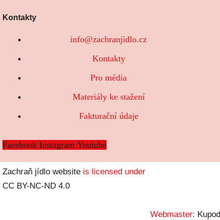
Kontakty
info@zachranjidlo.cz
Kontakty
Pro média
Materiály ke stažení
Fakturační údaje
Facebook
Instagram
Youtube
Zachraň jídlo website
is licensed under
CC BY-NC-ND 4.0
Webmaster:
Kupod