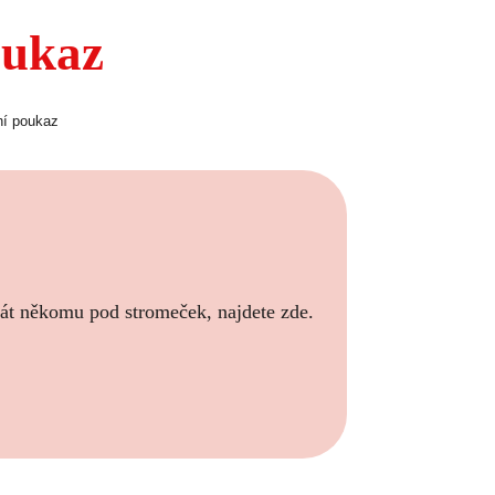
oukaz
í poukaz
dát někomu pod stromeček, najdete zde.