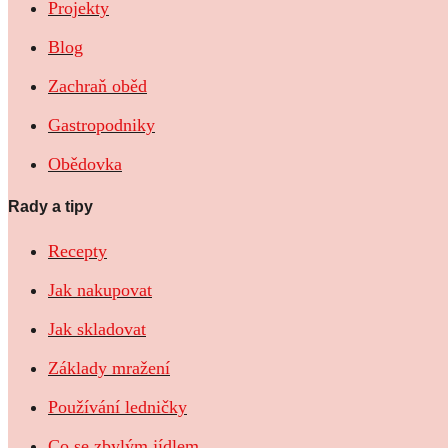
Projekty
Blog
Zachraň oběd
Gastropodniky
Obědovka
Rady a tipy
Recepty
Jak nakupovat
Jak skladovat
Základy mražení
Používání ledničky
Co se zbylým jídlem