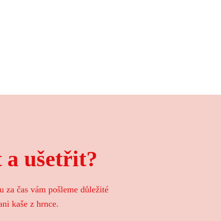
 a ušetřit?
ou za čas vám pošleme důležité
ani kaše z hrnce.